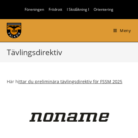
Hoppa
Föreningen
Friidrott
I Skidåkning I
Orientering
till
innehållet
Meny
Tävlingsdirektiv
Här h
ittar du preliminära tävlingsdirektiv för FSSM 2025