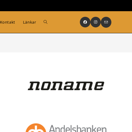
Slå
Kontakt
Länkar
på/av
webbplatssökning