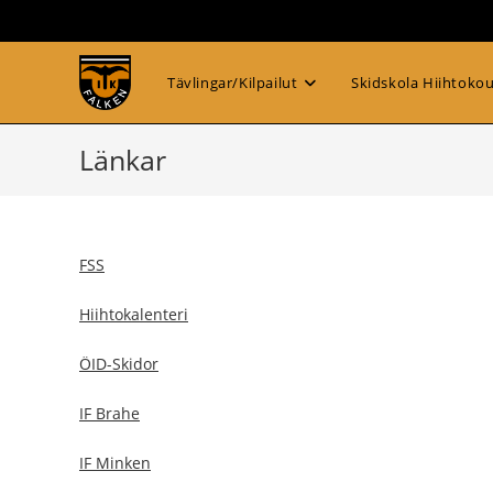
Hoppa
till
innehållet
Tävlingar/Kilpailut
Skidskola Hiihtoko
Länkar
FSS
Hiihtokalenteri
ÖID-Skidor
IF Brahe
IF Minken