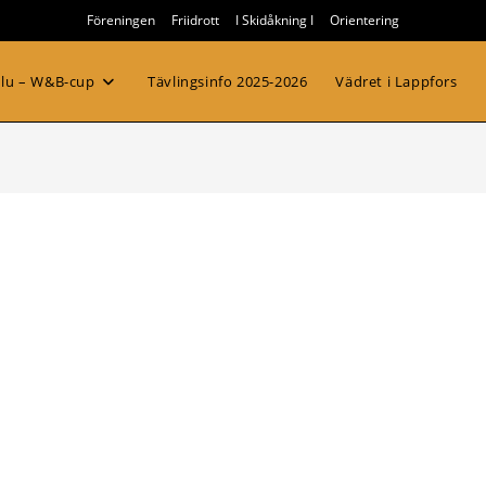
Föreningen
Friidrott
I Skidåkning I
Orientering
ulu – W&B-cup
Tävlingsinfo 2025-2026
Vädret i Lappfors