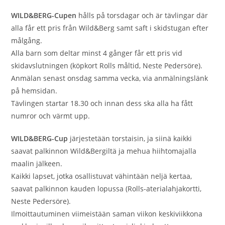
WILD&BERG-Cupen
hålls på torsdagar och är tävlingar där
alla får ett pris från Wild&Berg samt saft i skidstugan efter
målgång.
Alla barn som deltar minst 4 gånger får ett pris vid
skidavslutningen (köpkort Rolls måltid, Neste Pedersöre).
Anmälan senast onsdag samma vecka, via anmälningslänk
på hemsidan.
Tävlingen startar 18.30 och innan dess ska alla ha fått
numror och värmt upp.
WILD&BERG-Cup
järjestetään torstaisin, ja siinä kaikki
saavat palkinnon Wild&Bergiltä ja mehua hiihtomajalla
maalin jälkeen.
Kaikki lapset, jotka osallistuvat vähintään neljä kertaa,
saavat palkinnon kauden lopussa (Rolls-aterialahjakortti,
Neste Pedersöre).
Ilmoittautuminen viimeistään saman viikon keskiviikkona