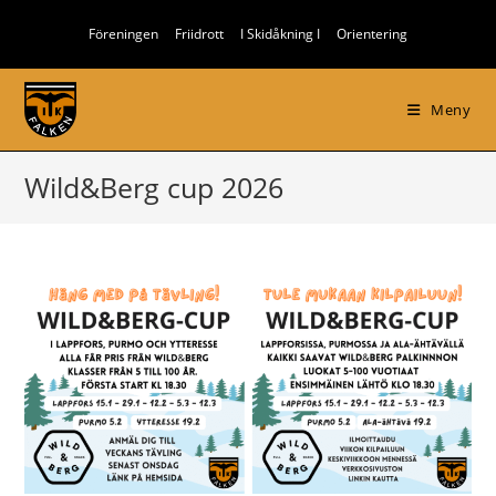
Hoppa
Föreningen
Friidrott
I Skidåkning I
Orientering
till
innehållet
Meny
Wild&Berg cup 2026