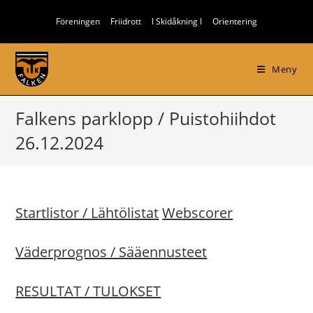
Hoppa
Föreningen
Friidrott
I Skidåkning I
Orientering
till
innehållet
Meny
Falkens parklopp / Puistohiihdot
26.12.2024
Startlistor / Lähtölistat
Webscorer
Väderprognos / Sääennusteet
RESULTAT / TULOKSET