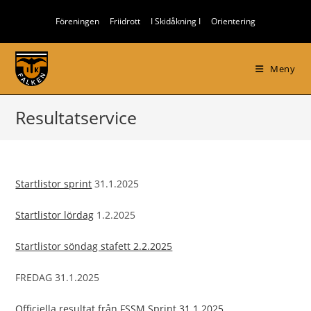
Hoppa
Föreningen
Friidrott
I Skidåkning I
Orientering
till
innehållet
Meny
Resultatservice
Startlistor sprint
31.1.2025
Startlistor lördag
1.2.2025
Startlistor söndag stafett 2.2.2025
FREDAG 31.1.2025
Officiella resultat från FSSM Sprint 31.1.2025